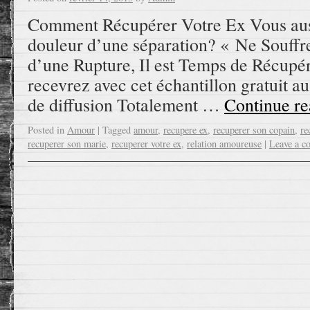
Comment Récupérer Votre Ex Vous auss
douleur d’une séparation? « Ne Souffr
d’une Rupture, Il est Temps de Récupé
recevrez avec cet échantillon gratuit a
de diffusion Totalement …
Continue r
Posted in
Amour
|
Tagged
amour
,
recupere ex
,
recuperer son copain
,
re
recuperer son marie
,
recuperer votre ex
,
relation amoureuse
|
Leave a 