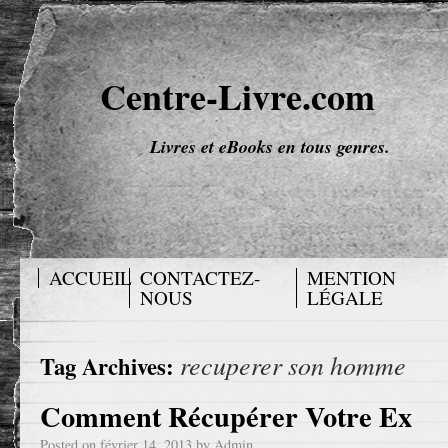
Centre-Livre.com
Livres et eBooks en tous genres.
ACCUEIL
CONTACTEZ-
MENTION
NOUS
LÉGALE
recuperer son homme
Tag Archives:
Comment Récupérer Votre Ex
Posted on
février 14, 2013
by
Admin