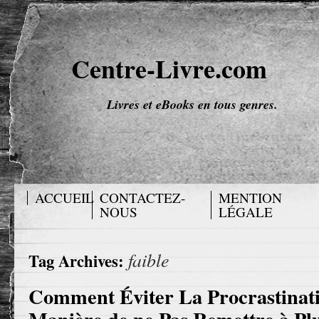
Centre-Livre.com
Livres et eBooks en tous genres.
ACCUEIL
CONTACTEZ-
MENTION
NOUS
LÉGALE
faible
Tag Archives:
Comment Éviter La Procrastinatio