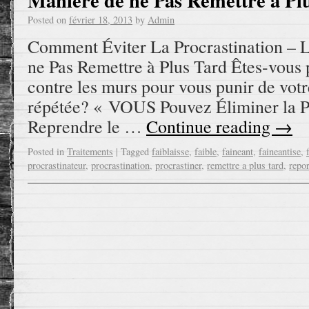
Manière de ne Pas Remettre à Pl
Posted on
février 18, 2013
by
Admin
Comment Éviter La Procrastination – L
ne Pas Remettre à Plus Tard Êtes-vous p
contre les murs pour vous punir de votr
répétée? « VOUS Pouvez Éliminer la Pr
Reprendre le …
Continue reading
→
Posted in
Traitements
|
Tagged
faiblaisse
,
faible
,
faineant
,
faineantise
,
procrastinateur
,
procrastination
,
procrastiner
,
remettre a plus tard
,
repo